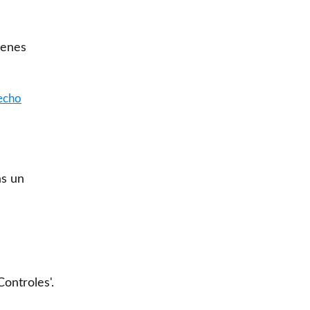
ienes
vecho
as un
Controles'.