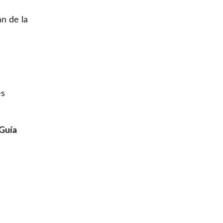
an de la
es
 Guía