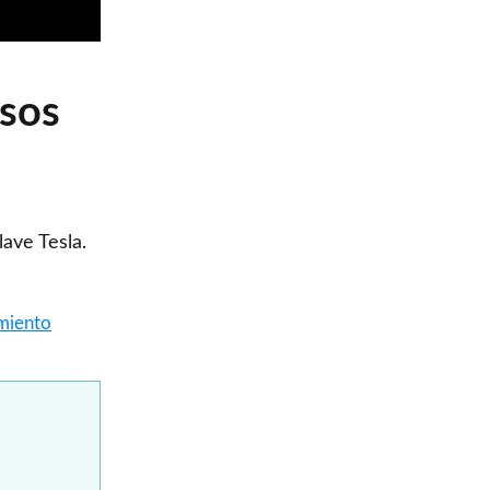
asos
lave Tesla.
amiento