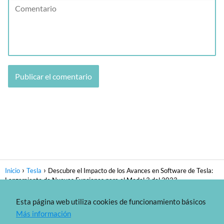
Inicio
Tesla
Descubre el Impacto de los Avances en Software de Tesla:
Lanzamiento de Nuevas Funciones para el Model 3 del 2023
Esta página web utiliza cookies de funcionamiento básicos
Sitemap
-
Política de privacidad
- Copyright 2021
Más información
IoScoot.com