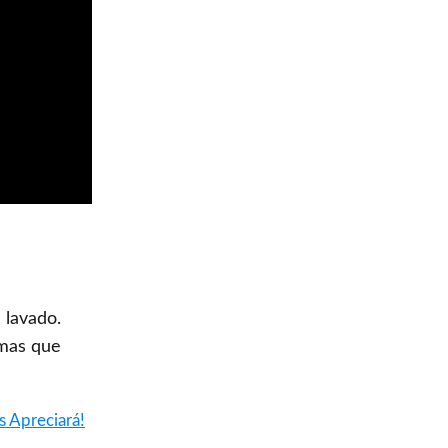
 lavado.
emas que
s Apreciará!