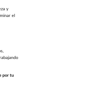
eza y
iminar el
s,
trabajando
 por tu