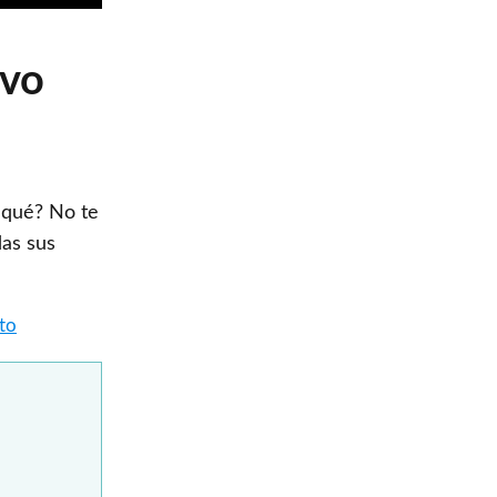
evo
a qué? No te
das sus
rto