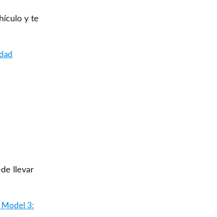
ículo y te
rdad
de llevar
a Model 3: