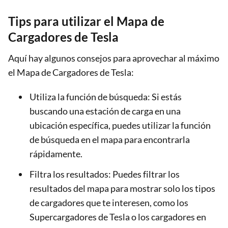
Tips para utilizar el Mapa de
Cargadores de Tesla
Aquí hay algunos consejos para aprovechar al máximo
el Mapa de Cargadores de Tesla:
Utiliza la función de búsqueda: Si estás
buscando una estación de carga en una
ubicación específica, puedes utilizar la función
de búsqueda en el mapa para encontrarla
rápidamente.
Filtra los resultados: Puedes filtrar los
resultados del mapa para mostrar solo los tipos
de cargadores que te interesen, como los
Supercargadores de Tesla o los cargadores en