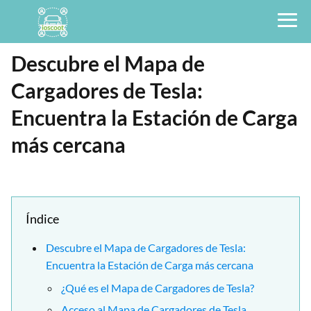
Descubre el Mapa de
Cargadores de Tesla:
Encuentra la Estación de Carga
más cercana
Índice
Descubre el Mapa de Cargadores de Tesla:
Encuentra la Estación de Carga más cercana
¿Qué es el Mapa de Cargadores de Tesla?
Acceso al Mapa de Cargadores de Tesla