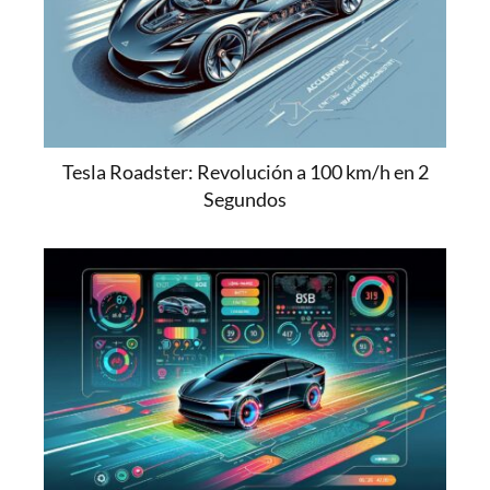
Tesla Roadster: Revolución a 100 km/h en 2
Segundos