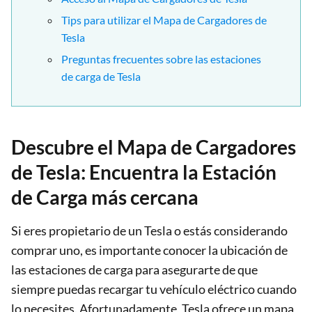
Tips para utilizar el Mapa de Cargadores de
Tesla
Preguntas frecuentes sobre las estaciones
de carga de Tesla
Descubre el Mapa de Cargadores
de Tesla: Encuentra la Estación
de Carga más cercana
Si eres propietario de un Tesla o estás considerando
comprar uno, es importante conocer la ubicación de
las estaciones de carga para asegurarte de que
siempre puedas recargar tu vehículo eléctrico cuando
lo necesites. Afortunadamente, Tesla ofrece un mapa