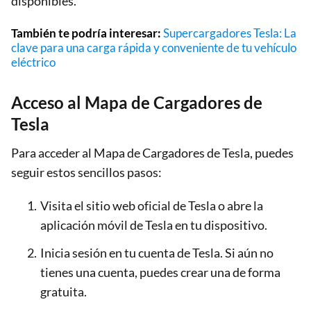
disponibles.
También te podría interesar:
Supercargadores Tesla: La
clave para una carga rápida y conveniente de tu vehículo
eléctrico
Acceso al Mapa de Cargadores de
Tesla
Para acceder al Mapa de Cargadores de Tesla, puedes
seguir estos sencillos pasos:
Visita el sitio web oficial de Tesla o abre la
aplicación móvil de Tesla en tu dispositivo.
Inicia sesión en tu cuenta de Tesla. Si aún no
tienes una cuenta, puedes crear una de forma
gratuita.