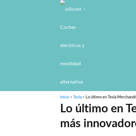
Inicio
Tesla
Lo último en Tesla Merchandi
Lo último en T
más innovadore