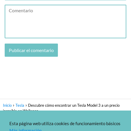
Inicio
Tesla
Descubre cómo encontrar un Tesla Model 3 a un precio
increíble en Wallapop
Esta página web utiliza cookies de funcionamiento básicos
Sitemap
-
Política de privacidad
- Copyright 2021
Más información