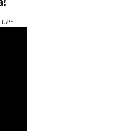
a!
dia!**