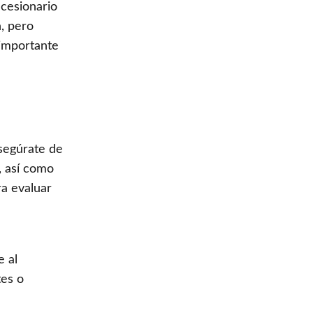
ncesionario
, pero
 importante
segúrate de
l, así como
a evaluar
e al
tes o