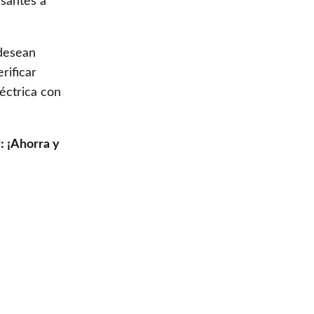
santes a
desean
rificar
éctrica con
: ¡Ahorra y