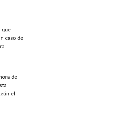
a que
en caso de
ra
 hora de
sta
egún el