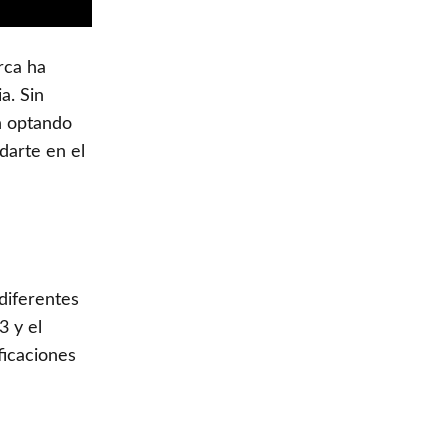
rca ha
a. Sin
n optando
darte en el
diferentes
3 y el
ficaciones