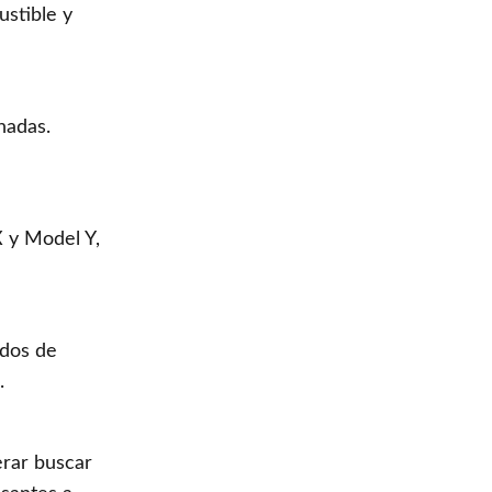
ustible y
nadas.
X y Model Y,
ados de
.
erar buscar